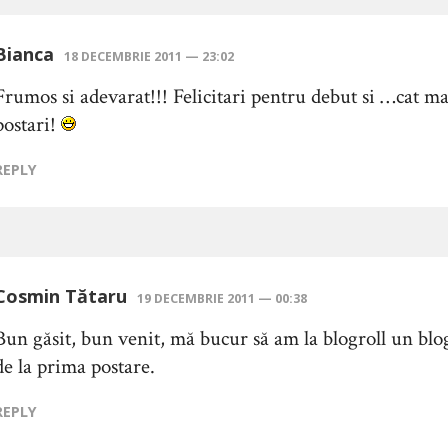
Bianca
18 DECEMBRIE 2011 — 23:02
Frumos si adevarat!!! Felicitari pentru debut si …cat m
postari!
REPLY
Cosmin Tătaru
19 DECEMBRIE 2011 — 00:38
Bun găsit, bun venit, mă bucur să am la blogroll un blo
de la prima postare.
REPLY