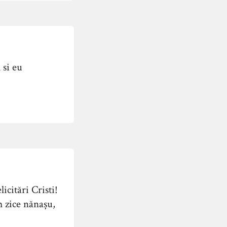
 si eu
licitări Cristi!
m zice nănaşu,