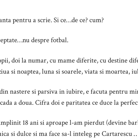
nta pentru a scrie. Si ce…de ce? cum?
eptate…nu despre fotbal.
pii, doi la numar, cu mame diferite, cu destine dif
 ziua si noaptea, luna si soarele, viata si moartea, iu
 din nastere si parsiva in iubire, e facuta pentru m
cada a doua. Cifra doi e paritatea ce duce la perfec
implinit 18 ani si aproape l-am pierdut (devine bar
ca si dulce si ma face sa-l inteleg pe Cartarescu …