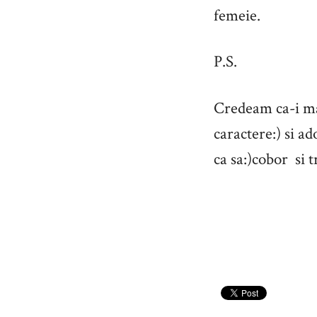
femeie.
P.S.
Credeam ca-i mai
caractere:) si ad
ca sa:)cobor si t