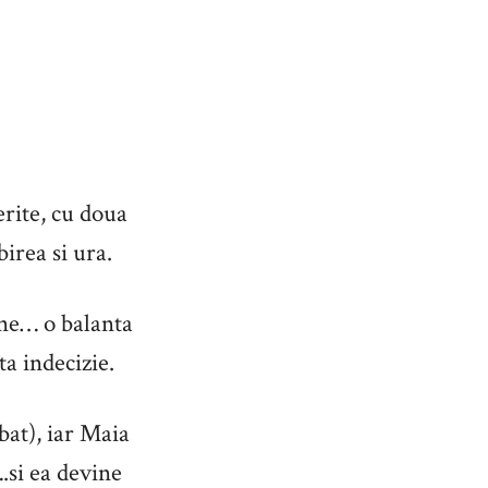
erite, cu doua
birea si ura.
ine… o balanta
ta indecizie.
bat), iar Maia
.si ea devine