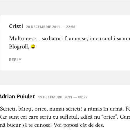
Cristi
20 DECEMBRIE 2011 — 22:58
Multumesc….sarbatori frumoase, in curand i sa am
Blogroll,
REPLY
Adrian Puiulet
19 DECEMBRIE 2011 — 08:22
„Scrieți, băieți, orice, numai scrieți! a rămas în urmă. Fe
Rar sunt cei care scriu cu sufletul, adică nu “orice”. Cu
mă bucur să te cunosc! Voi poposi cât de des.